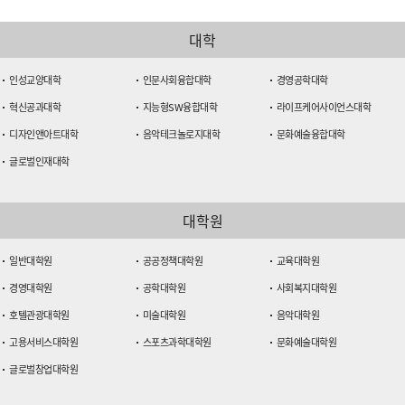
대학
인성교양대학
인문사회융합대학
경영공학대학
혁신공과대학
지능형SW융합대학
라이프케어사이언스대학
디자인앤아트대학
음악테크놀로지대학
문화예술융합대학
글로벌인재대학
대학원
일반대학원
공공정책대학원
교육대학원
경영대학원
공학대학원
사회복지대학원
호텔관광대학원
미술대학원
음악대학원
고용서비스대학원
스포츠과학대학원
문화예술대학원
글로벌창업대학원