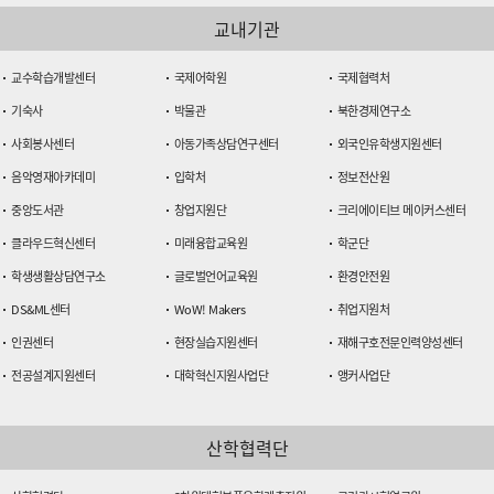
교내기관
교수학습개발센터
국제어학원
국제협력처
기숙사
박물관
북한경제연구소
사회봉사센터
아동가족상담연구센터
외국인유학생지원센터
음악영재아카데미
입학처
정보전산원
중앙도서관
창업지원단
크리에이티브 메이커스센터
클라우드혁신센터
미래융합교육원
학군단
학생생활상담연구소
글로벌언어교육원
환경안전원
DS&ML센터
WoW! Makers
취업지원처
인권센터
현장실습지원센터
재해구호전문인력양성센터
전공설계지원센터
대학혁신지원사업단
앵커사업단
산학협력단