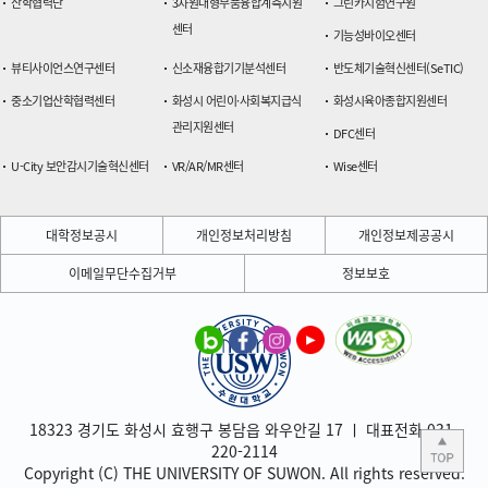
산학협력단
3차원대형부품융합계측지원
그린카시험연구원
센터
기능성바이오센터
뷰티사이언스연구센터
신소재융합기기분석센터
반도체기술혁신센터(SeTIC)
중소기업산학협력센터
화성시 어린이·사회복지급식
화성시육아종합지원센터
관리지원센터
DFC센터
U-City 보안감시기술혁신센터
VR/AR/MR센터
Wise센터
대학정보공시
개인정보처리방침
개인정보제공공시
이메일무단수집거부
정보보호
18323 경기도 화성시 효행구 봉담읍 와우안길 17 ㅣ 대표전화 031-
220-2114
Copyright (C) THE UNIVERSITY OF SUWON. All rights reserved.